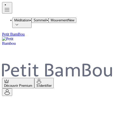
Méditation
Sommeil
Mouvement
New
Petit BamBou
Découvrir Premium
S'identifier