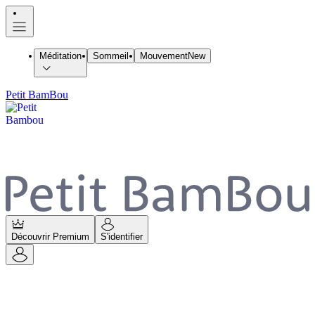
Méditation
Sommeil
Mouvement
New
Petit BamBou
Découvrir Premium
S'identifier