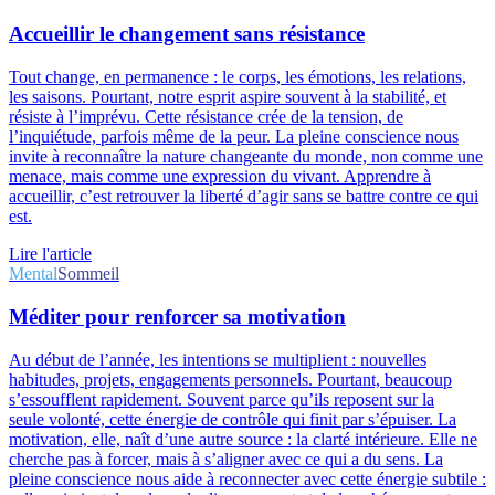
Accueillir le changement sans résistance
Tout change, en permanence : le corps, les émotions, les relations,
les saisons. Pourtant, notre esprit aspire souvent à la stabilité, et
résiste à l’imprévu. Cette résistance crée de la tension, de
l’inquiétude, parfois même de la peur. La pleine conscience nous
invite à reconnaître la nature changeante du monde, non comme une
menace, mais comme une expression du vivant. Apprendre à
accueillir, c’est retrouver la liberté d’agir sans se battre contre ce qui
est.
Lire l'article
Mental
Sommeil
Méditer pour renforcer sa motivation
Au début de l’année, les intentions se multiplient : nouvelles
habitudes, projets, engagements personnels. Pourtant, beaucoup
s’essoufflent rapidement. Souvent parce qu’ils reposent sur la
seule volonté, cette énergie de contrôle qui finit par s’épuiser. La
motivation, elle, naît d’une autre source : la clarté intérieure. Elle ne
cherche pas à forcer, mais à s’aligner avec ce qui a du sens. La
pleine conscience nous aide à reconnecter avec cette énergie subtile :