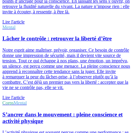
points d’ancrage pour la conscience. En laissant les sens s’ouvrir, on
retrouve la fluidité naturelle du vivant. La nature n’impose rien : elle
invite à écouter, à ressentir, à être là.
Lire l'article
Mental
Lâcher le contrôle : retrouver la liberté d’être
Notre esprit aime maîtriser, prévoir, organiser. Ce besoin de contrôle
donne une impression de sécurité, mais il devient vite source de
tension. Tout ce qui échappe à nos plans, une émotion, un imprévu,
un silence, est perçu comme une menace. La pleine conscience nous
apprend à reconnaître cette tendance sans la juger. Elle invite
à remarquer la peur du lâcher-prise, à l’observer plutôt qu’à la
combattre. C’est déjà un premier pas vers la liberté : accepter que la
vie ne se contrôle pas, elle se vit.
Lire l'article
Corps
Mental
S’ancrer dans le mouvement : pleine conscience et
activité physique
L’activité physique est souvent perçue comme une performance : se