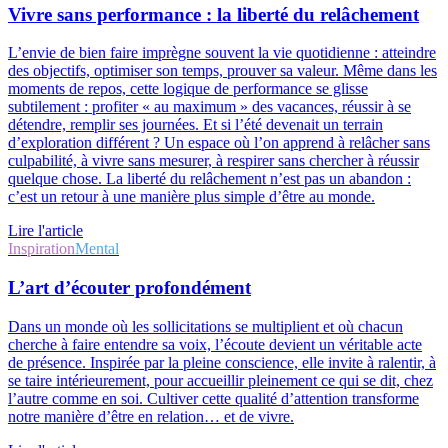
Vivre sans performance : la liberté du relâchement
L’envie de bien faire imprègne souvent la vie quotidienne : atteindre
des objectifs, optimiser son temps, prouver sa valeur. Même dans les
moments de repos, cette logique de performance se glisse
subtilement : profiter « au maximum » des vacances, réussir à se
détendre, remplir ses journées. Et si l’été devenait un terrain
d’exploration différent ? Un espace où l’on apprend à relâcher sans
culpabilité, à vivre sans mesurer, à respirer sans chercher à réussir
quelque chose. La liberté du relâchement n’est pas un abandon :
c’est un retour à une manière plus simple d’être au monde.
Lire l'article
Inspiration
Mental
L’art d’écouter profondément
Dans un monde où les sollicitations se multiplient et où chacun
cherche à faire entendre sa voix, l’écoute devient un véritable acte
de présence. Inspirée par la pleine conscience, elle invite à ralentir, à
se taire intérieurement, pour accueillir pleinement ce qui se dit, chez
l’autre comme en soi. Cultiver cette qualité d’attention transforme
notre manière d’être en relation… et de vivre.