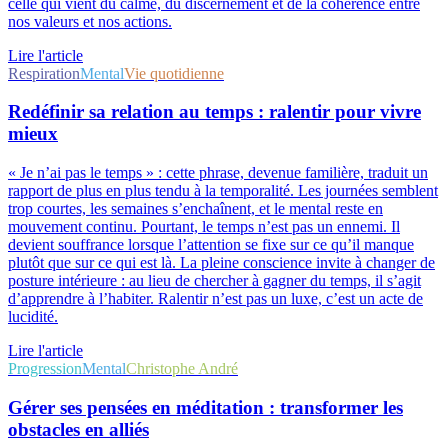
celle qui vient du calme, du discernement et de la cohérence entre
nos valeurs et nos actions.
Lire l'article
Respiration
Mental
Vie quotidienne
Redéfinir sa relation au temps : ralentir pour vivre
mieux
« Je n’ai pas le temps » : cette phrase, devenue familière, traduit un
rapport de plus en plus tendu à la temporalité. Les journées semblent
trop courtes, les semaines s’enchaînent, et le mental reste en
mouvement continu. Pourtant, le temps n’est pas un ennemi. Il
devient souffrance lorsque l’attention se fixe sur ce qu’il manque
plutôt que sur ce qui est là. La pleine conscience invite à changer de
posture intérieure : au lieu de chercher à gagner du temps, il s’agit
d’apprendre à l’habiter. Ralentir n’est pas un luxe, c’est un acte de
lucidité.
Lire l'article
Progression
Mental
Christophe André
Gérer ses pensées en méditation : transformer les
obstacles en alliés