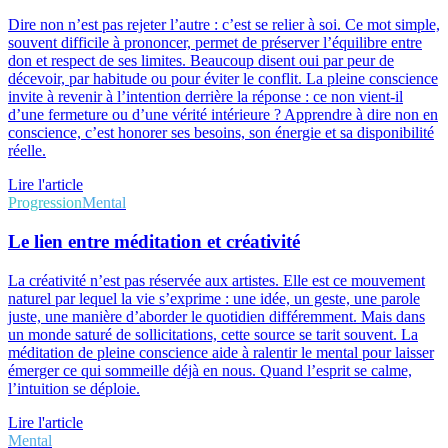
Dire non n’est pas rejeter l’autre : c’est se relier à soi. Ce mot simple,
souvent difficile à prononcer, permet de préserver l’équilibre entre
don et respect de ses limites. Beaucoup disent oui par peur de
décevoir, par habitude ou pour éviter le conflit. La pleine conscience
invite à revenir à l’intention derrière la réponse : ce non vient-il
d’une fermeture ou d’une vérité intérieure ? Apprendre à dire non en
conscience, c’est honorer ses besoins, son énergie et sa disponibilité
réelle.
Lire l'article
Progression
Mental
Le lien entre méditation et créativité
La créativité n’est pas réservée aux artistes. Elle est ce mouvement
naturel par lequel la vie s’exprime : une idée, un geste, une parole
juste, une manière d’aborder le quotidien différemment. Mais dans
un monde saturé de sollicitations, cette source se tarit souvent. La
méditation de pleine conscience aide à ralentir le mental pour laisser
émerger ce qui sommeille déjà en nous. Quand l’esprit se calme,
l’intuition se déploie.
Lire l'article
Mental