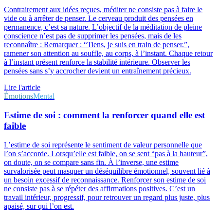
Contrairement aux idées reçues, méditer ne consiste pas à faire le
vide ou à arrêter de penser. Le cerveau produit des pensées en
permanence, c’est sa nature. L’objectif de la méditation de pleine
conscience n’est pas de supprimer les pensées, mais de les
reconnaître : Remarquer : “Tiens, je suis en train de penser.”,
ramener son attention au souffle, au corps, à l’instant. Chaque retour
à l’instant présent renforce la stabilité intérieure. Observer les
pensées sans s’y accrocher devient un entraînement précieux.
Lire l'article
Émotions
Mental
Estime de soi : comment la renforcer quand elle est
faible
L’estime de soi représente le sentiment de valeur personnelle que
l’on s’accorde. Lorsqu’elle est faible, on se sent “pas à la hauteur”,
on doute, on se compare sans fin. À l’inverse, une estime
survalorisée peut masquer un déséquilibre émotionnel, souvent lié à
un besoin excessif de reconnaissance. Renforcer son estime de soi
ne consiste pas à se répéter des affirmations positives. C’est un
travail intérieur, progressif, pour retrouver un regard plus juste, plus
apaisé, sur qui l’on est.