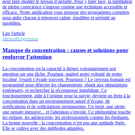
peut faire monter le niveau d’anxiété. Pour y faire face, la méditation
de pleine conscience s’impose comme une technique accessible et
efficace. Notre application vous propose des programmes complets
pour aider chacun à retrouver calme, équilibre et sérénité au
quotidien.
Lire l'article
Mental
Progression
Manque de concentration : causes et solutions pour
renforcer l’attention
La concentration est la capacité à diriger volontairement son
attention sur une tâche. Pourtant, malgré notre volonté de rester
focalisé, l'esprit s’évade souvent. Pourquoi ? Le cerveau humain est
programmé pour détecter les changements, réagir aux stimulations
extérieures, et rechercher la récompense immédiate. Ce
fonctionnement, utile à l’origine pour la survie, devient un frein à la
concentration dans un environnement saturé d’écrans, de
notifications et de sollicitations permanentes. Un bruit, une alerte,
une pensée intrusive... et l'attention s’envole. Ce phénomène touche
les enfants, les adolescents, les professionnels comme les étudiants.
La bonne nouvelle : la concentration n’est pas une aptitude figée.
Elle se cultive avec des méthodes adaptées.