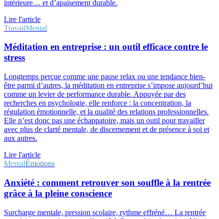
intérieure… et d’apaisement durable.
Lire l'article
Travail
Mental
Méditation en entreprise : un outil efficace contre le
stress
Longtemps perçue comme une pause relax ou une tendance bien-
être parmi d’autres, la méditation en entreprise s’impose aujourd’hui
comme un levier de performance durable. Appuyée par des
recherches en psychologie, elle renforce : la concentration, la
régulation émotionnelle, et la qualité des relations professionnelles.
Elle n’est donc pas une échappatoire, mais un outil pour travailler
avec plus de clarté mentale, de discernement et de présence à soi et
aux autres.
Lire l'article
Mental
Émotions
Anxiété : comment retrouver son souffle à la rentrée
grâce à la pleine conscience
Surcharge mentale, pression scolaire, rythme effréné… La rentrée