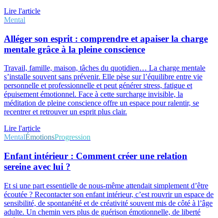
Lire l'article
Mental
Alléger son esprit : comprendre et apaiser la charge
mentale grâce à la pleine conscience
Travail, famille, maison, tâches du quotidien… La charge mentale
s’installe souvent sans prévenir. Elle pèse sur l’équilibre entre vie
personnelle et professionnelle et peut générer stress, fatigue et
épuisement émotionnel. Face à cette surcharge invisible, la
méditation de pleine conscience offre un espace pour ralentir, se
recentrer et retrouver un esprit plus clair.
Lire l'article
Mental
Émotions
Progression
Enfant intérieur : Comment créer une relation
sereine avec lui ?
Et si une part essentielle de nous-même attendait simplement d’être
écoutée ? Recontacter son enfant intérieur, c’est rouvrir un espace de
sensibilité, de spontanéité et de créativité souvent mis de côté à l’âge
adulte. Un chemin vers plus de guérison émotionnelle, de liberté