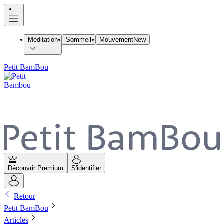
Méditation
Sommeil
Mouvement
New
Petit BamBou
Découvrir Premium
S'identifier
Retour
Petit BamBou
Articles