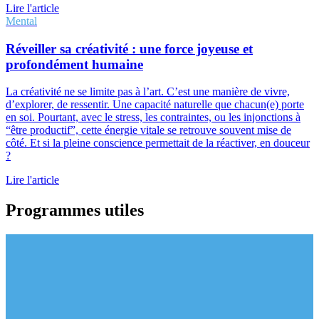
Lire l'article
Mental
Réveiller sa créativité : une force joyeuse et
profondément humaine
La créativité ne se limite pas à l’art. C’est une manière de vivre,
d’explorer, de ressentir. Une capacité naturelle que chacun(e) porte
en soi. Pourtant, avec le stress, les contraintes, ou les injonctions à
“être productif”, cette énergie vitale se retrouve souvent mise de
côté. Et si la pleine conscience permettait de la réactiver, en douceur
?
Lire l'article
Programmes utiles