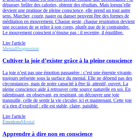
dépasser, brûler des calories, obtenir des résultats. Mais lorsqu’elle
devient une pratique de pleine conscience, elle prend un tout autre
sens. Marcher, courir, nager ou danser peuvent être des formes de
méditation en mouvement. Chaque geste, chaque respiration devient
une occasion de se relier à son corps, plutôt que de le contraindre.
Le mouvement conscient n’épuise pas : il recentre, il équilibre.
Lire l'article
Mental
Progression
Cultiver la joie d’exister grâce à la pleine conscience
La joie n’est pas une émotion passagère : c’est une énergie vivante,
toujours présente sous la surface du mental. Elle ne dépend pas des
circonstances, mais de notre capacité à être là, attentif, ouvert. La
pleine conscience aide à retrouver cette source naturelle en soi. En
ralentissant, en observant, en respirant, on découvre une joie
tranquille, celle de sentir la vie circuler, ici et maintenant. Cette joie
n’a rien d’explosif : elle est stable, claire, paisible.
Lire l'article
Émotions
Mental
Apprendre à dire non en conscience