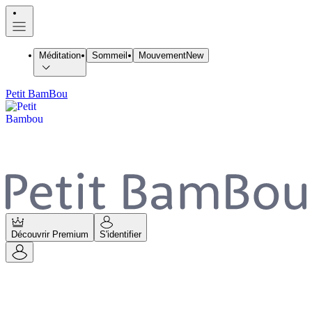
Méditation
Sommeil
Mouvement
New
Petit BamBou
Découvrir Premium
S'identifier