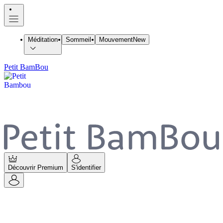
Méditation
Sommeil
Mouvement
New
Petit BamBou
Découvrir Premium
S'identifier