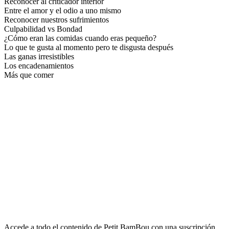
Reconocer al criticador interior
Entre el amor y el odio a uno mismo
Reconocer nuestros sufrimientos
Culpabilidad vs Bondad
¿Cómo eran las comidas cuando eras pequeño?
Lo que te gusta al momento pero te disgusta después
Las ganas irresistibles
Los encadenamientos
Más que comer
Accede a todo el contenido de Petit BamBou con una suscripción