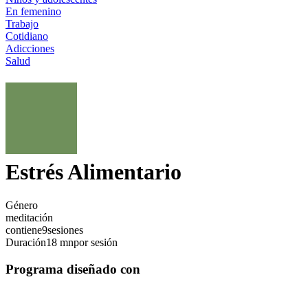
En femenino
Trabajo
Cotidiano
Adicciones
Salud
Estrés Alimentario
Género
meditación
contiene
9
sesiones
Duración
18 mn
por sesión
Programa diseñado con