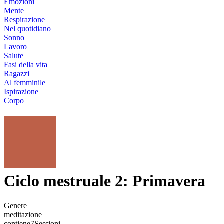
Emozioni
Mente
Respirazione
Nel quotidiano
Sonno
Lavoro
Salute
Fasi della vita
Ragazzi
Al femminile
Ispirazione
Corpo
Ciclo mestruale 2: Primavera
Genere
meditazione
contiene
7
Sessioni