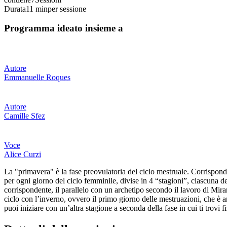
Durata
11 min
per sessione
Programma ideato insieme a
Autore
Emmanuelle Roques
Autore
Camille Sfez
Voce
Alice Curzi
La "primavera" è la fase preovulatoria del ciclo mestruale. Corrisponde
per ogni giorno del ciclo femminile, divise in 4 “stagioni”, ciascuna d
corrispondente, il parallelo con un archetipo secondo il lavoro di Miran
ciclo con l’inverno, ovvero il primo giorno delle mestruazioni, che è an
puoi iniziare con un’altra stagione a seconda della fase in cui ti trovi f