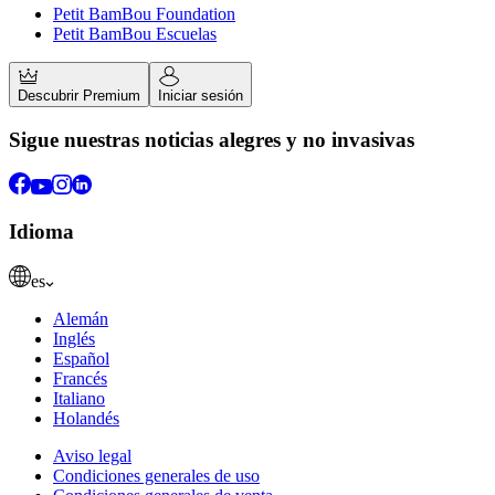
Petit BamBou Foundation
Petit BamBou Escuelas
Descubrir Premium
Iniciar sesión
Sigue nuestras noticias alegres y no invasivas
Idioma
es
Alemán
Inglés
Español
Francés
Italiano
Holandés
Aviso legal
Condiciones generales de uso