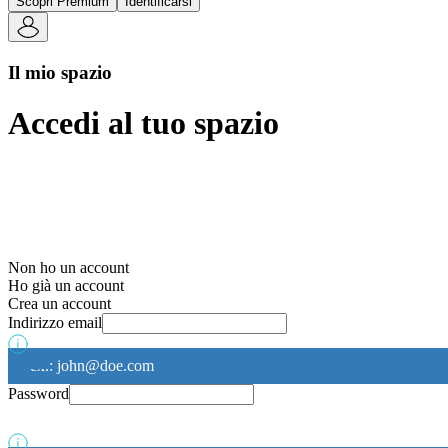
Scopri Premium
Identificarsi
Il mio spazio
Accedi al tuo spazio
Non ho un account
Ho già un account
Crea un account
Indirizzo email
ex.: john@doe.com
Password